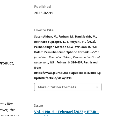
Published
2023-02-15
How to Cite
Sutan Akbar, M., Farhan, M., Hani Syakir, M.,
Reinhard Suprapto, T., & Rosyani, P. . (2023).
Perbandingan Metode SAW, WP, dan TOPSIS
Dalam Pemilihan Smartphone Terbaik.
BISIK :
Jurnal Ilmu Komputer, Hukum, Kesehatan Dan Sosial
Product,
Humaniora
,
1
(5 : Februari), 396–407. Retrieved
from
https://www.journal.mediapublikasi.id/index.p
hp/bisik/article/view/1498
More Citation Formats
mes like
Issue
ever, the
Vol. 1 No. 5 : Februari (2023): BISIK :