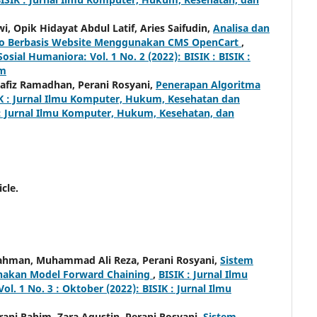
Opik Hidayat Abdul Latif, Aries Saifudin,
Analisa dan
go Berbasis Website Menggunakan CMS OpenCart
,
ial Humaniora: Vol. 1 No. 2 (2022): BISIK : BISIK :
um
afiz Ramadhan, Perani Rosyani,
Penerapan Algoritma
K : Jurnal Ilmu Komputer, Hukum, Kesehatan dan
K : Jurnal Ilmu Komputer, Hukum, Kesehatan, dan
icle.
rrahman, Muhammad Ali Reza, Perani Rosyani,
Sistem
nakan Model Forward Chaining
,
BISIK : Jurnal Ilmu
 1 No. 3 : Oktober (2022): BISIK : Jurnal Ilmu
rani Rahim, Zara Agustin, Perani Rosyani,
Sistem