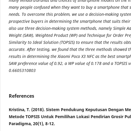
many vendors/brands and choices of smartphone models on the 
many people confused when they want to buy a smartphone that su
needs. To overcome this problem, we use a decision-making system
prospective buyers in determining the smartphone that suits thei
also use three decision-making system methods, namely Simple Ad
Weight (SAW), Weighted Product (WP) and Technique for Order Pre
Similarity to Ideal Solution (TOPSIS) to ensure that the results ob
accurate. After testing, we found that the three methods showed 
results in determining the Xiaomi Poco X3 NFC as the best smartp
SAW preference value of 0.92, a WP value of 0.178 and a TOPSIS v
0.6605310803
References
Kristina, T. (2018). Sistem Pendukung Keputusan Dengan 
Metode TOPSIS Untuk Pemilihan Lokasi Pendirian Grosir Pul
Paradigma, 20(1), 8-12.