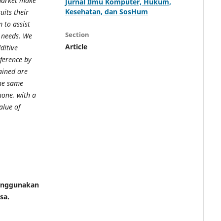
market make
Jurnal Ilmu Komputer, Hukum,
Kesehatan, dan SosHum
its their
 to assist
Section
r needs. We
Article
ditive
ference by
tained are
the same
hone, with a
alue of
Menggunakan
sa.