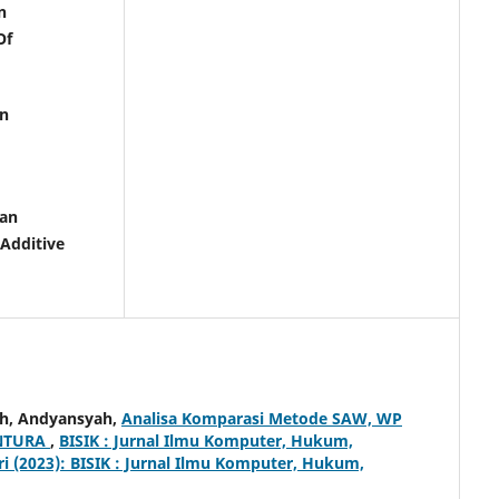
n
Of
an
san
Additive
ah, Andyansyah,
Analisa Komparasi Metode SAW, WP
ENTURA
,
BISIK : Jurnal Ilmu Komputer, Hukum,
ri (2023): BISIK : Jurnal Ilmu Komputer, Hukum,