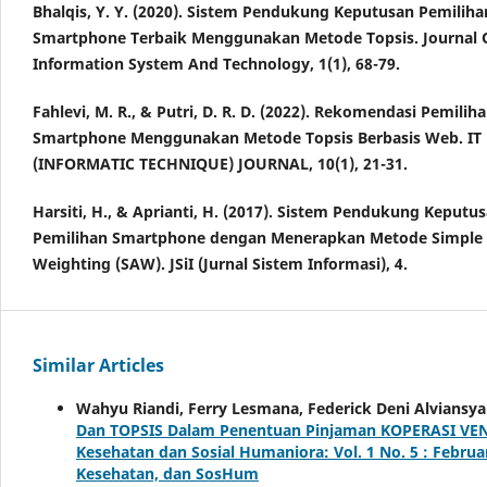
Bhalqis, Y. Y. (2020). Sistem Pendukung Keputusan Pemiliha
Smartphone Terbaik Menggunakan Metode Topsis. Journal 
Information System And Technology, 1(1), 68-79.
Fahlevi, M. R., & Putri, D. R. D. (2022). Rekomendasi Pemilih
Smartphone Menggunakan Metode Topsis Berbasis Web. IT
(INFORMATIC TECHNIQUE) JOURNAL, 10(1), 21-31.
Harsiti, H., & Aprianti, H. (2017). Sistem Pendukung Keputu
Pemilihan Smartphone dengan Menerapkan Metode Simple 
Weighting (SAW). JSiI (Jurnal Sistem Informasi), 4.
Similar Articles
Wahyu Riandi, Ferry Lesmana, Federick Deni Alviansy
Dan TOPSIS Dalam Penentuan Pinjaman KOPERASI V
Kesehatan dan Sosial Humaniora: Vol. 1 No. 5 : Februa
Kesehatan, dan SosHum