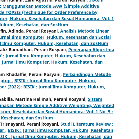
ik Menggunakan Metode SAW (Simple Additive
e TOPSIS (Technique for Order Preference by
uter, Hukum, Kesehatan dan Sosial Humaniora: Vol. 1
r, Hukum, Kesehatan, dan SosHum
in, Adinda, Perani Rosyani,
Analisis Metode Linear
 Jurnal Ilmu Komputer, Hukum, Kesehatan dan Sosial
urnal Ilmu Komputer, Hukum, Kesehatan, dan SosHum
afiz Ramadhan, Perani Rosyani,
Penerapan Algoritma
K : Jurnal Ilmu Komputer, Hukum, Kesehatan dan
K : Jurnal Ilmu Komputer, Hukum, Kesehatan, dan
m Khadaffie, Perani Rosyani,
Perbandingan Metode
aptop
,
BISIK : Jurnal Ilmu Komputer, Hukum,
ber (2022): BISIK : Jurnal Ilmu Komputer, Hukum,
 Sabilla, Martina Halimah, Perani Rosyani,
Sistem
akan Metode Simple Additive Weighting, Weighted
ukum, Kesehatan dan Sosial Humaniora: Vol. 1 No. 5 :
m, Kesehatan, dan SosHum
 Trisnayanti, Perani Rosyani,
Studi Literature Review :
kar
,
BISIK : Jurnal Ilmu Komputer, Hukum, Kesehatan
BISIK : Jurnal Ilmu Komputer, Hukum, Kesehatan, dan