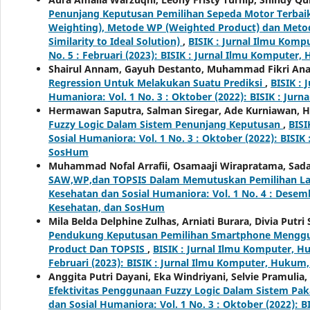
Penunjang Keputusan Pemilihan Sepeda Motor Terba
Weighting), Metode WP (Weighted Product) dan Metod
Similarity to Ideal Solution)
,
BISIK : Jurnal Ilmu Komp
No. 5 : Februari (2023): BISIK : Jurnal Ilmu Kompute
Shairul Annam, Gayuh Destanto, Muhammad Fikri Anaf
Regression Untuk Melakukan Suatu Prediksi
,
BISIK :
Humaniora: Vol. 1 No. 3 : Oktober (2022): BISIK : J
Hermawan Saputra, Salman Siregar, Ade Kurniawan, H
Fuzzy Logic Dalam Sistem Penunjang Keputusan
,
BISI
Sosial Humaniora: Vol. 1 No. 3 : Oktober (2022): BISI
SosHum
Muhammad Nofal Arrafii, Osamaaji Wirapratama, Sada
SAW,WP,dan TOPSIS Dalam Memutuskan Pemilihan L
Kesehatan dan Sosial Humaniora: Vol. 1 No. 4 : Desem
Kesehatan, dan SosHum
Mila Belda Delphine Zulhas, Arniati Burara, Divia Putri
Pendukung Keputusan Pemilihan Smartphone Menggun
Product Dan TOPSIS
,
BISIK : Jurnal Ilmu Komputer, H
Februari (2023): BISIK : Jurnal Ilmu Komputer, Huku
Anggita Putri Dayani, Eka Windriyani, Selvie Pramulia,
Efektivitas Penggunaan Fuzzy Logic Dalam Sistem Pa
dan Sosial Humaniora: Vol. 1 No. 3 : Oktober (2022): 