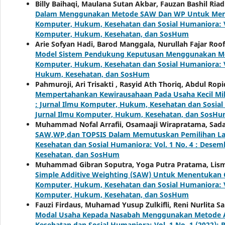
Billy Baihaqi, Maulana Sutan Akbar, Fauzan Bashil Ria
Dalam Menggunakan Metode SAW Dan WP Untuk Mene
Komputer, Hukum, Kesehatan dan Sosial Humaniora: Vol.
Komputer, Hukum, Kesehatan, dan SosHum
Arie Sofyan Hadi, Barod Manggala, Nurullah Fajar Roo
Model Sistem Pendukung Keputusan Menggunakan Me
Komputer, Hukum, Kesehatan dan Sosial Humaniora: Vol
Hukum, Kesehatan, dan SosHum
Pahmuroji, Ari Trisakti , Rasyid Ath Thoriq, Abdul Ro
Mempertahankan Kewirausahaan Pada Usaha Kecil Mi
: Jurnal Ilmu Komputer, Hukum, Kesehatan dan Sosial H
Jurnal Ilmu Komputer, Hukum, Kesehatan, dan SosH
Muhammad Nofal Arrafii, Osamaaji Wirapratama, Sada
SAW,WP,dan TOPSIS Dalam Memutuskan Pemilihan L
Kesehatan dan Sosial Humaniora: Vol. 1 No. 4 : Desem
Kesehatan, dan SosHum
Muhammad Gibran Soputra, Yoga Putra Pratama, Lism
Simple Additive Weighting (SAW) Untuk Menentukan 
Komputer, Hukum, Kesehatan dan Sosial Humaniora: Vol.
Komputer, Hukum, Kesehatan, dan SosHum
Fauzi Firdaus, Muhamad Yusup Zulkifli, Reni Nurlita Sa
Modal Usaha Kepada Nasabah Menggunakan Metode
Kesehatan dan Sosial Humaniora: Vol. 1 No. 1 (2022):