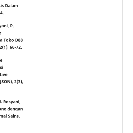
sis Dalam
4.
yani, P.
e
a Toko D88
(1), 66-72.
ne
si
tive
SON), 2(3),
 & Rosyani,
hone dengan
nal Sains,