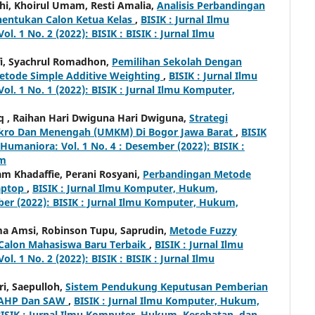
dhi, Khoirul Umam, Resti Amalia,
Analisis Perbandingan
ntukan Calon Ketua Kelas
,
BISIK : Jurnal Ilmu
 1 No. 2 (2022): BISIK : BISIK : Jurnal Ilmu
fi, Syachrul Romadhon,
Pemilihan Sekolah Dengan
tode Simple Additive Weighting
,
BISIK : Jurnal Ilmu
. 1 No. 1 (2022): BISIK : Jurnal Ilmu Komputer,
piq , Raihan Hari Dwiguna Hari Dwiguna,
Strategi
kro Dan Menengah (UMKM) Di Bogor Jawa Barat
,
BISIK
umaniora: Vol. 1 No. 4 : Desember (2022): BISIK :
um
m Khadaffie, Perani Rosyani,
Perbandingan Metode
aptop
,
BISIK : Jurnal Ilmu Komputer, Hukum,
ber (2022): BISIK : Jurnal Ilmu Komputer, Hukum,
a Amsi, Robinson Tupu, Saprudin,
Metode Fuzzy
Calon Mahasiswa Baru Terbaik
,
BISIK : Jurnal Ilmu
 1 No. 2 (2022): BISIK : BISIK : Jurnal Ilmu
ri, Saepulloh,
Sistem Pendukung Keputusan Pemberian
 AHP Dan SAW
,
BISIK : Jurnal Ilmu Komputer, Hukum,
 BISIK : Jurnal Ilmu Komputer, Hukum, Kesehatan, dan