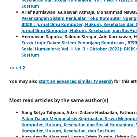
SosHum
Arief Kurniawan, Gunawan Atmaja, Muhammad Nawawi, 
Perancangan Sistem Penjualan Toko Komputer Ngan
BISIK : Jurnal Ilmu Komputer, Hukum, Kesehatan dan Sos
Jurnal Ilmu Komputer, Hukum, Kesehatan, dan SosH
Hermawan Saputra, Salman Siregar, Ade Kurniawan, H
Fuzzy Logic Dalam Sistem Penunjang Keputusan
,
BISI
Sosial Humaniora: Vol. 1 No. 3 : Oktober (2022): BISI
SosHum
<<
<
1
2
You may also
start an advanced similarity search
for this art
Most read articles by the same author(s)
Aang Setya Tahyana, Adzril Zidane Hasbiallah, Fathu
Pakar Dalam Menganalisis Kepribadian Siswa Menggu
Komputer, Hukum, Kesehatan dan Sosial Humaniora: Vol.
Komputer, Hukum, Kesehatan, dan SosHum
Aura Amalia Warzuqni, Leony Fristy Turnip, Shindy Qu