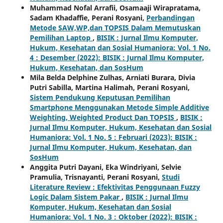
Muhammad Nofal Arrafii, Osamaaji Wirapratama,
Sadam Khadaffie, Perani Rosyani,
Perbandingan
Metode SAW,WP,dan TOPSIS Dalam Memutuskan
Pemilihan Laptop
,
BISIK : Jurnal Ilmu Komputer,
Hukum, Kesehatan dan Sosial Humaniora: Vol. 1 No.
4 : Desember (2022): BISIK : Jurnal Ilmu Komputer,
Hukum, Kesehatan, dan SosHum
Mila Belda Delphine Zulhas, Arniati Burara, Divia
Putri Sabilla, Martina Halimah, Perani Rosyani,
Sistem Pendukung Keputusan Pemilihan
Smartphone Menggunakan Metode Simple Additive
Weighting, Weighted Product Dan TOPSIS
,
BISIK :
Jurnal Ilmu Komputer, Hukum, Kesehatan dan Sosial
Humaniora: Vol. 1 No. 5 : Februari (2023): BISIK :
Jurnal Ilmu Komputer, Hukum, Kesehatan, dan
SosHum
Anggita Putri Dayani, Eka Windriyani, Selvie
Pramulia, Trisnayanti, Perani Rosyani,
Studi
Literature Review : Efektivitas Penggunaan Fuzzy
Logic Dalam Sistem Pakar
,
BISIK : Jurnal Ilmu
Komputer, Hukum, Kesehatan dan Sosial
Humaniora: Vol. 1 No. 3 : Oktober (2022): BISIK :