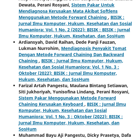
Dewata, Perani Rosyani,
Sistem Pakar Untuk
Mendiagnosa Kerusakan Mata Akibat Softlens
Menggunakan Metode Forward Chaining
,
BISIK :
Jurnal Ilmu Komputer, Hukum, Kesehatan dan Sosial
Humaniora: Vol. 1 No. 2 (2022): BISIK : BISIK : Jurnal
Ilmu Komputer, Hukum, Kesehatan, dan SosHum
Ardiansyah, David Raihan, Dede Panji Fauzan,
Lukman Nurrohim,
Mendiagnosis Penyakit Tomat
Dengan Metode Forward Chaining Dan Backward
Chaining
,
BISIK : Jurnal Ilmu Komputer, Hukum,
Kesehatan dan Sosial Humaniora: Vol. 1 No. 3 :
Oktober (2022): BISIK : Jurnal Ilmu Komputer,
Hukum, Kesehatan, dan SosHum
Farizal Artah Pangestu, Maulana Bintang Setiawan,
Siti Jukhoriyah, Yunisofina Lindang, Perani Rosyani,
Sistem Pakar Menggunakan Metode Forward
Chaining Kerusakan Keyboard
,
BISIK : Jurnal Ilmu
Komputer, Hukum, Kesehatan dan Sosial
Humaniora: Vol. 1 No. 3 : Oktober (2022): BISIK :
Jurnal Ilmu Komputer, Hukum, Kesehatan, dan
SosHum
Muhammad Bayu Aji Pangestu, Dicky Prasetya, Dafa