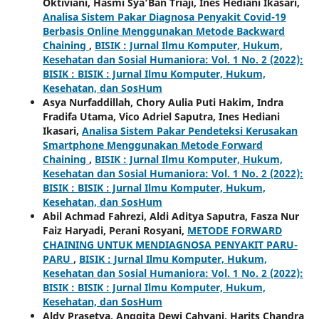
Oktiviani, Hasmi Sya’Ban Triaji, Ines Hediani Ikasari,
Analisa Sistem Pakar Diagnosa Penyakit Covid-19
Berbasis Online Menggunakan Metode Backward
Chaining
,
BISIK : Jurnal Ilmu Komputer, Hukum,
Kesehatan dan Sosial Humaniora: Vol. 1 No. 2 (2022):
BISIK : BISIK : Jurnal Ilmu Komputer, Hukum,
Kesehatan, dan SosHum
Asya Nurfaddillah, Chory Aulia Puti Hakim, Indra
Fradifa Utama, Vico Adriel Saputra, Ines Hediani
Ikasari,
Analisa Sistem Pakar Pendeteksi Kerusakan
Smartphone Menggunakan Metode Forward
Chaining
,
BISIK : Jurnal Ilmu Komputer, Hukum,
Kesehatan dan Sosial Humaniora: Vol. 1 No. 2 (2022):
BISIK : BISIK : Jurnal Ilmu Komputer, Hukum,
Kesehatan, dan SosHum
Abil Achmad Fahrezi, Aldi Aditya Saputra, Fasza Nur
Faiz Haryadi, Perani Rosyani,
METODE FORWARD
CHAINING UNTUK MENDIAGNOSA PENYAKIT PARU-
PARU
,
BISIK : Jurnal Ilmu Komputer, Hukum,
Kesehatan dan Sosial Humaniora: Vol. 1 No. 2 (2022):
BISIK : BISIK : Jurnal Ilmu Komputer, Hukum,
Kesehatan, dan SosHum
Aldy Prasetya, Anggita Dewi Cahyani, Harits Chandra