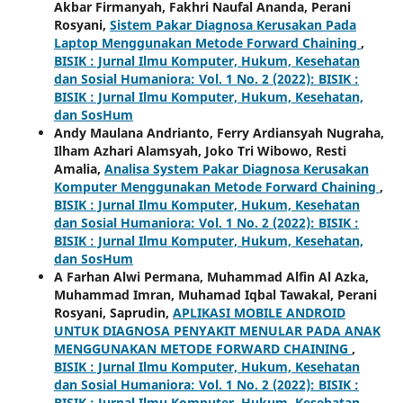
Akbar Firmanyah, Fakhri Naufal Ananda, Perani
Rosyani,
Sistem Pakar Diagnosa Kerusakan Pada
Laptop Menggunakan Metode Forward Chaining
,
BISIK : Jurnal Ilmu Komputer, Hukum, Kesehatan
dan Sosial Humaniora: Vol. 1 No. 2 (2022): BISIK :
BISIK : Jurnal Ilmu Komputer, Hukum, Kesehatan,
dan SosHum
Andy Maulana Andrianto, Ferry Ardiansyah Nugraha,
Ilham Azhari Alamsyah, Joko Tri Wibowo, Resti
Amalia,
Analisa System Pakar Diagnosa Kerusakan
Komputer Menggunakan Metode Forward Chaining
,
BISIK : Jurnal Ilmu Komputer, Hukum, Kesehatan
dan Sosial Humaniora: Vol. 1 No. 2 (2022): BISIK :
BISIK : Jurnal Ilmu Komputer, Hukum, Kesehatan,
dan SosHum
A Farhan Alwi Permana, Muhammad Alfin Al Azka,
Muhammad Imran, Muhamad Iqbal Tawakal, Perani
Rosyani, Saprudin,
APLIKASI MOBILE ANDROID
UNTUK DIAGNOSA PENYAKIT MENULAR PADA ANAK
MENGGUNAKAN METODE FORWARD CHAINING
,
BISIK : Jurnal Ilmu Komputer, Hukum, Kesehatan
dan Sosial Humaniora: Vol. 1 No. 2 (2022): BISIK :
BISIK : Jurnal Ilmu Komputer, Hukum, Kesehatan,