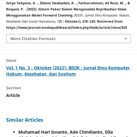
Setya Tahyana, A. ., Zidane Hasbiallah, A. ., Fathurrahman, Ali Reza, M. ., &
Rosyani, P. . (2023). Sistem Pakar Dalam Menganalisis Kepribadian Siswa
Menggunakan Model Forward Chaining.
BISIK : Jurnal Ilmu Komputer, Hukum,
Kesehatan Dan Sosial Humaniora
,
1
(3 : Oktober), 218–220. Retrieved from
https://www.journal.mediapublikasi.id/index.php/bisik/article/view/420
More Citation Formats
Issue
Vol. 1 No. 3 : Oktober (2022): BISIK : Jurnal Ilmu Komputer,
Hukum, Kesehatan, dan SosHum
Section
Article
Similar Articles
Muhamad Hari Isnanto, Ade Chindianto, Dila