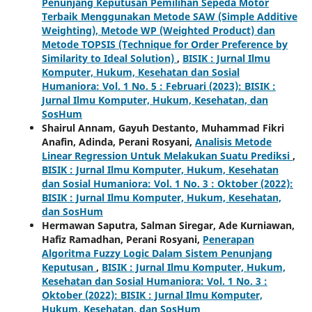
Penunjang Keputusan Pemilihan Sepeda Motor
Terbaik Menggunakan Metode SAW (Simple Additive
Weighting), Metode WP (Weighted Product) dan
Metode TOPSIS (Technique for Order Preference by
Similarity to Ideal Solution)
,
BISIK : Jurnal Ilmu
Komputer, Hukum, Kesehatan dan Sosial
Humaniora: Vol. 1 No. 5 : Februari (2023): BISIK :
Jurnal Ilmu Komputer, Hukum, Kesehatan, dan
SosHum
Shairul Annam, Gayuh Destanto, Muhammad Fikri
Anafin, Adinda, Perani Rosyani,
Analisis Metode
Linear Regression Untuk Melakukan Suatu Prediksi
,
BISIK : Jurnal Ilmu Komputer, Hukum, Kesehatan
dan Sosial Humaniora: Vol. 1 No. 3 : Oktober (2022):
BISIK : Jurnal Ilmu Komputer, Hukum, Kesehatan,
dan SosHum
Hermawan Saputra, Salman Siregar, Ade Kurniawan,
Hafiz Ramadhan, Perani Rosyani,
Penerapan
Algoritma Fuzzy Logic Dalam Sistem Penunjang
Keputusan
,
BISIK : Jurnal Ilmu Komputer, Hukum,
Kesehatan dan Sosial Humaniora: Vol. 1 No. 3 :
Oktober (2022): BISIK : Jurnal Ilmu Komputer,
Hukum, Kesehatan, dan SosHum