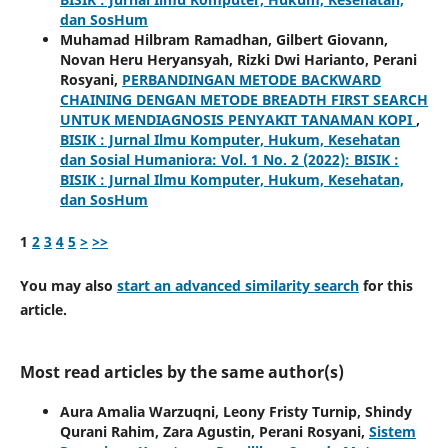
dan SosHum
Muhamad Hilbram Ramadhan, Gilbert Giovann,
Novan Heru Heryansyah, Rizki Dwi Harianto, Perani
Rosyani,
PERBANDINGAN METODE BACKWARD
CHAINING DENGAN METODE BREADTH FIRST SEARCH
UNTUK MENDIAGNOSIS PENYAKIT TANAMAN KOPI
,
BISIK : Jurnal Ilmu Komputer, Hukum, Kesehatan
dan Sosial Humaniora: Vol. 1 No. 2 (2022): BISIK :
BISIK : Jurnal Ilmu Komputer, Hukum, Kesehatan,
dan SosHum
1
2
3
4
5
>
>>
You may also
start an advanced similarity search
for this
article.
Most read articles by the same author(s)
Aura Amalia Warzuqni, Leony Fristy Turnip, Shindy
Qurani Rahim, Zara Agustin, Perani Rosyani,
Sistem