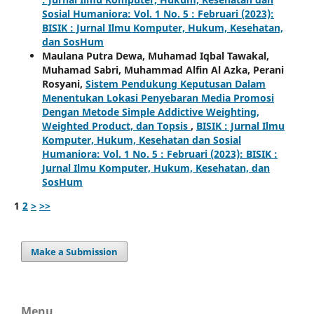
Sosial Humaniora: Vol. 1 No. 5 : Februari (2023):
BISIK : Jurnal Ilmu Komputer, Hukum, Kesehatan,
dan SosHum
Maulana Putra Dewa, Muhamad Iqbal Tawakal,
Muhamad Sabri, Muhammad Alfin Al Azka, Perani
Rosyani,
Sistem Pendukung Keputusan Dalam
Menentukan Lokasi Penyebaran Media Promosi
Dengan Metode Simple Addictive Weighting,
Weighted Product, dan Topsis
,
BISIK : Jurnal Ilmu
Komputer, Hukum, Kesehatan dan Sosial
Humaniora: Vol. 1 No. 5 : Februari (2023): BISIK :
Jurnal Ilmu Komputer, Hukum, Kesehatan, dan
SosHum
1
2
>
>>
Make a Submission
Menu