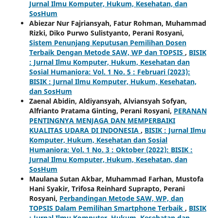
Jurnal Ilmu Komputer, Hukum, Kesehatan, dan
SosHum
Abiezar Nur Fajriansyah, Fatur Rohman, Muhammad
Rizki, Diko Purwo Sulistyanto, Perani Rosyani,
Sistem Penunjang Keputusan Pemilihan Dosen
Terbaik Dengan Metode SAW, WP dan TOPSIS
,
BISIK
: Jurnal Ilmu Komputer, Hukum, Kesehatan dan
Sosial Humaniora: Vol. 1 No. 5 : Februari (2023):
BISIK : Jurnal Ilmu Komputer, Hukum, Kesehatan,
dan SosHum
Zaenal Abidin, Aldiyansyah, Alviansyah Sofyan,
Alfrianto Pratama Ginting, Perani Rosyani,
PERANAN
PENTINGNYA MENJAGA DAN MEMPERBAIKI
KUALITAS UDARA DI INDONESIA
,
BISIK : Jurnal Ilmu
Komputer, Hukum, Kesehatan dan Sosial
Humaniora: Vol. 1 No. 3 : Oktober (2022): BISIK :
Jurnal Ilmu Komputer, Hukum, Kesehatan, dan
SosHum
Maulana Sutan Akbar, Muhammad Farhan, Mustofa
Hani Syakir, Trifosa Reinhard Suprapto, Perani
Rosyani,
Perbandingan Metode SAW, WP, dan
TOPSIS Dalam Pemilihan Smartphone Terbaik
,
BISIK
: Jurnal Ilmu Komputer, Hukum, Kesehatan dan