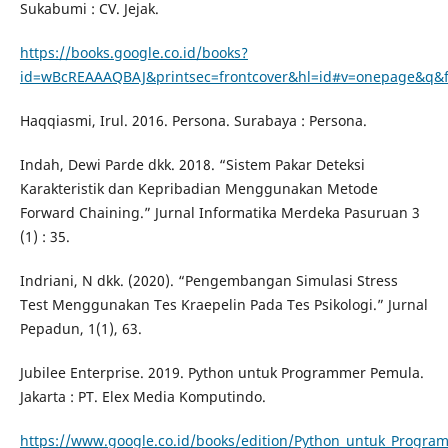
Sukabumi : CV. Jejak.
https://books.google.co.id/books?
id=wBcREAAAQBAJ&printsec=frontcover&hl=id#v=onepage&q&f
Haqqiasmi, Irul. 2016. Persona. Surabaya : Persona.
Indah, Dewi Parde dkk. 2018. “Sistem Pakar Deteksi
Karakteristik dan Kepribadian Menggunakan Metode
Forward Chaining.” Jurnal Informatika Merdeka Pasuruan 3
(1) : 35.
Indriani, N dkk. (2020). “Pengembangan Simulasi Stress
Test Menggunakan Tes Kraepelin Pada Tes Psikologi.” Jurnal
Pepadun, 1(1), 63.
Jubilee Enterprise. 2019. Python untuk Programmer Pemula.
Jakarta : PT. Elex Media Komputindo.
https://www.google.co.id/books/edition/Python_untuk_Prog