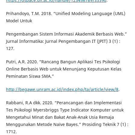
https://dspace.uii.ac.id/handle/123456789/33390
.
Prihandoyo, T.M. 2018. “Unified Modeling Language (UML)
Model Untuk
Pengembangan Sistem Informasi Akademik Berbasis Web.”
Jurnal Informatika: Jurnal Pengembangan IT (JPIT) 3 (1) :
127.
Putri, A.R. 2020. “Rancang Bangun Aplikasi Tes Psikologi
Online Berbasis Web untuk Menunjang Keputusan Kelas
Peminatan Siswa SMA.”
http://begawe.unram.ac.id/index.php/ta/article/view/8
.
Rabbani, R.A dkk. 2020. “Perancangan dan Implementasi
Tes Psikologi Myersbriggs Type Indicator Komputer untuk
Mengetahui Minat dan Bakat Anak-Anak Usia Remaja
Menggunakan Metode Naïve Bayes.” Prosiding Teknik 7 (1) :
1712.