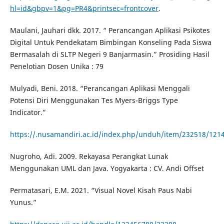
hl=id&gbpv=1&pg=PR4&printsec=frontcover
.
Maulani, Jauhari dkk. 2017. “ Perancangan Aplikasi Psikotes
Digital Untuk Pendekatam Bimbingan Konseling Pada Siswa
Bermasalah di SLTP Negeri 9 Banjarmasin.” Prosiding Hasil
Penelotian Dosen Unika : 79
Mulyadi, Beni. 2018. “Perancangan Aplikasi Menggali
Potensi Diri Menggunakan Tes Myers-Briggs Type
Indicator.”
https://.nusamandiri.ac.id/index.php/unduh/item/232518/121
Nugroho, Adi. 2009. Rekayasa Perangkat Lunak
Menggunakan UML dan Java. Yogyakarta : CV. Andi Offset
Permatasari, E.M. 2021. “Visual Novel Kisah Paus Nabi
Yunus.”