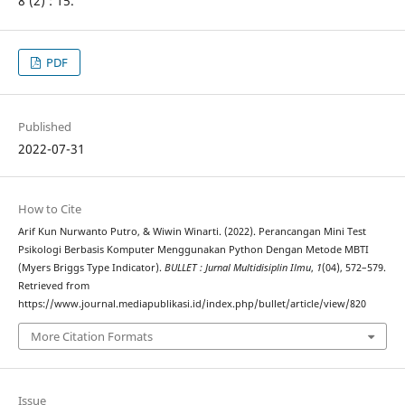
8 (2) : 15.
PDF
Published
2022-07-31
How to Cite
Arif Kun Nurwanto Putro, & Wiwin Winarti. (2022). Perancangan Mini Test
Psikologi Berbasis Komputer Menggunakan Python Dengan Metode MBTI
(Myers Briggs Type Indicator).
BULLET : Jurnal Multidisiplin Ilmu
,
1
(04), 572–579.
Retrieved from
https://www.journal.mediapublikasi.id/index.php/bullet/article/view/820
More Citation Formats
Issue