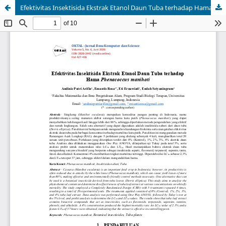
Efektivitas Insektisida Ekstrak Etanol Daun Tuba terhadap Hama Phenacoccus manihoti