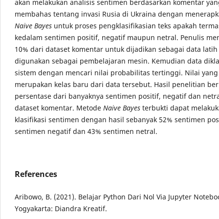
akan melakukan analisis sentimen berdasarkan komentar yan
membahas tentang invasi Rusia di Ukraina dengan menerap
Naive Bayes
untuk proses pengklasifikasian teks apakah term
kedalam sentimen positif, negatif maupun netral. Penulis m
10% dari dataset komentar untuk dijadikan sebagai data lati
digunakan sebagai pembelajaran mesin. Kemudian data diklas
sistem dengan mencari nilai probabilitas tertinggi. Nilai yang
merupakan kelas baru dari data tersebut. Hasil penelitian be
persentase dari banyaknya sentimen positif, negatif dan netra
dataset komentar. Metode
Naive Bayes
terbukti dapat melakuk
klasifikasi sentimen dengan hasil sebanyak 52% sentimen posi
sentimen negatif dan 43% sentimen netral.
References
Aribowo, B. (2021). Belajar Python Dari Nol Via Jupyter Notebo
Yogyakarta: Diandra Kreatif.