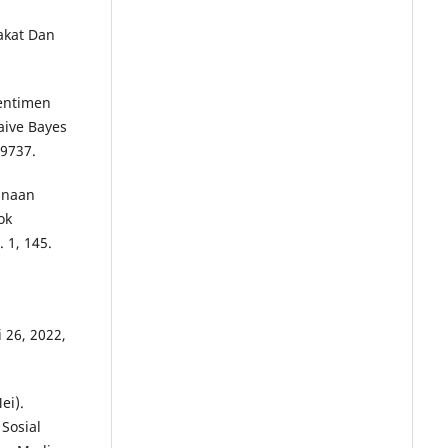
akat Dan
Sentimen
ive Bayes
 9737.
gunaan
ok
 1, 145.
i 26, 2022,
ei).
Sosial