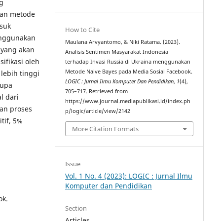
g
kan metode
asuk
How to Cite
enggunakan
Maulana Arvyantomo, & Niki Ratama. (2023).
h yang akan
Analisis Sentimen Masyarakat Indonesia
ifikasi oleh
terhadap Invasi Russia di Ukraina menggunakan
Metode Naive Bayes pada Media Sosial Facebook.
 lebih tinggi
LOGIC : Jurnal Ilmu Komputer Dan Pendidikan
,
1
(4),
rupa
705–717. Retrieved from
l dari
https://www.journal.mediapublikasi.id/index.ph
an proses
p/logic/article/view/2142
tif, 5%
More Citation Formats
Issue
Vol. 1 No. 4 (2023): LOGIC : Jurnal Ilmu
Komputer dan Pendidikan
ok.
Section
Articles