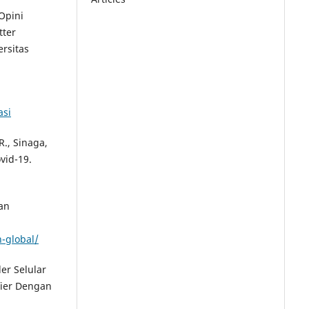
 Opini
tter
ersitas
asi
R., Sinaga,
ovid-19.
Dan
n-global/
der Selular
fier Dengan