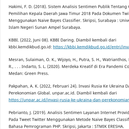
Hakimi, F. D. (2018). Sistem Analisis Sentimen Publik Tentang
Pemilihan Kepala Daerah Jawa Timur 2018 Pada Dokumen Twi
Menggunakan Naive Bayes Classifier. Skripsi, Surabaya : Univ
Islam Negeri Sunan Ampel Surabaya.
KBBI. (2022, Juni 08). KBBI Daring. Diambil kembali dari
kbbi.kemdikbud.go.id:
https://kbbi.kemdikbud.go.id/entri/inv
Mesran, Sulaiman, O. K., Wijoyo, H., Putra, S. H., Watrianthos, 
R., . . . Indarto, S. L. (2020). Merdeka Kreatif di Era Pandemi C
Medan: Green Press.
Pakpahan, A. K. (2022, Februari 24). Invasi Rusia Ke Ukraina 
Perekonomian Global. unpar.ac.id. Diambil kembali dari
https://unpar.ac.id/invasi-rusia-ke-ukraina-dan-perekonomia
Pebrianto, J. (2019). Analisis Sentimen Layanan Internet Provi
Pada Tweet Twitter Menggunakan Metode Naive Bayes Classi
Bahasa Pemrograman PHP. Skripsi, Jakarta : STMIK ERESHA.