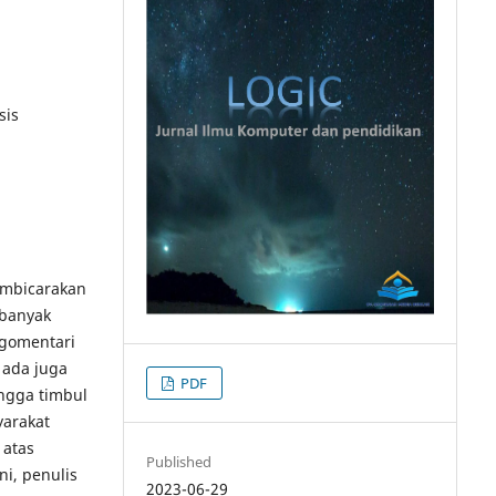
sis
embicarakan
 banyak
ngomentari
 ada juga
PDF
ngga timbul
yarakat
 atas
Published
ni, penulis
2023-06-29