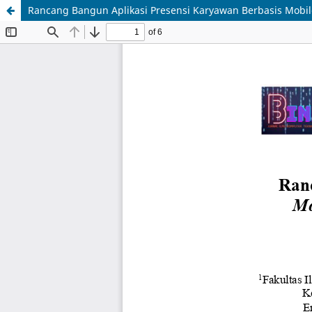
Rancang Bangun Aplikasi Presensi Karyawan Berbasis Mobi