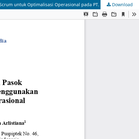
Download
Rancang Bangun Sistem Manajemen Rantai Pasok (Supply Chain Management) Berbasis Website Menggunakan Metode Agile Scrum untuk Optimalisasi Operasional pada PT. Bintang Plastik Sempurna